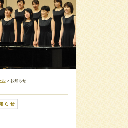
ール
> お知らせ
知 ら せ