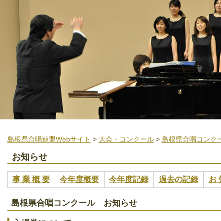
島根県合唱連盟Webサイト
>
大会・コンクール
>
島根県合唱コンク
お知らせ
事 業 概 要
今年度概要
今年度記録
過去の記録
お 
島根県合唱コンクール お知らせ