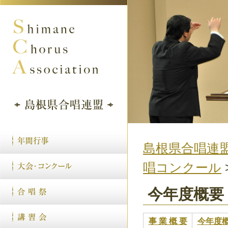
島根県合唱連盟
唱コンクール
今年度概要
事 業 概 要
今年度