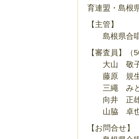
育連盟・島根
【主管】
島根県合唱
【審査員】（5
大山 敬子
藤原 規生
三繩 みど
向井 正雄
山脇 卓也
【お問合せ】