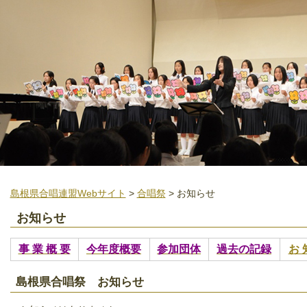
島根県合唱連盟Webサイト
>
合唱祭
> お知らせ
お知らせ
事 業 概 要
今年度概要
参加団体
過去の記録
お 
島根県合唱祭 お知らせ