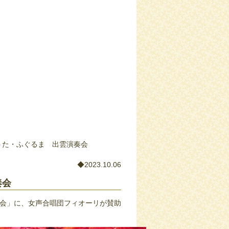
日）うた・ふぐるま 出雲演奏会
◆2023.10.06
奏会
奏会」に、女声合唱団フィオーリが賛助