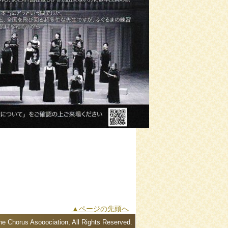
▲ページの先頭へ
e Chorus Asooociation, All Rights Reserved.